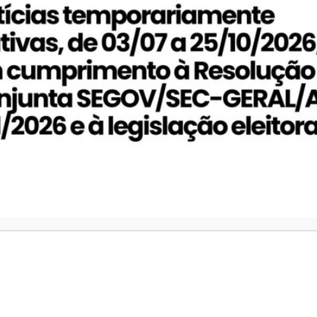
Nome
*
E-mail
*
Site
Salvar meus dados neste navegador para a
próxima vez que eu comentar.